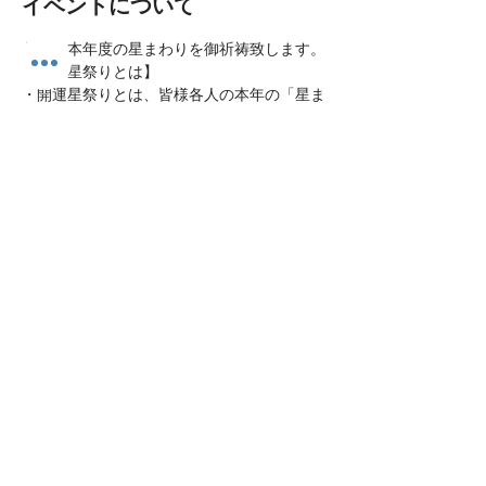
イベントについて
各人、本年度の星まわりを御祈祷致します。
【開運星祭りとは】
・開運星祭りとは、皆様各人の本年の「星ま
わり」による運勢の盛衰によって起こる吉凶
に対して、当山勧請の妙見大菩薩・諸尊善神
に法味を言上し、皆様の開運招福除災得幸を
祈願するお祭りです。
このイベントをシェア
​丹波篠山妙福寺
開門時間 7:00-17:00 受付時間 9:00-17:00