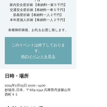
家内安全星祈祷 【奉納料一家５千円】
交通安全星祈祷【奉納料一車５千円】
肌着星祈祷【奉納料一人２千円】
本年星個人祈祷【奉納料一人２千円】
各種御祈祷後、お札をお渡し致します。
このイベントは終了しておりま
す。
他のイベントを見る
日時・場所
2024年2月03日 10:00 – 14:00
妙福寺, 日本、〒669-2342 兵庫県丹波篠山市
西町４１