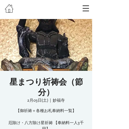
星まつり祈祷会（節
分）
2月03日(土)
  |  
妙福寺
【御祈祷＋各種お札奉納料一覧】
厄除け・八方除け星祈祷 【奉納料一人3千
円】