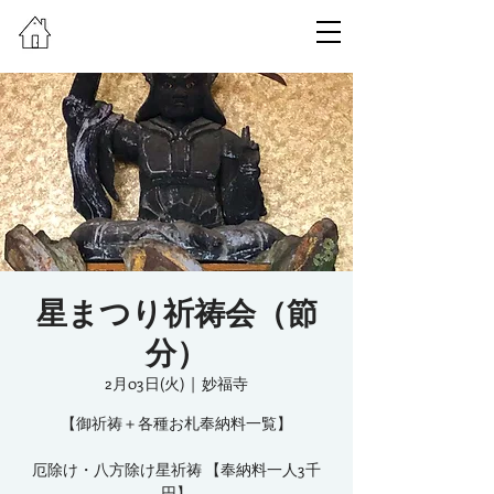
星まつり祈祷会（節
分）
2月03日(火)
  |  
妙福寺
【御祈祷＋各種お札奉納料一覧】
厄除け・八方除け星祈祷 【奉納料一人3千
円】