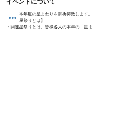
イベントについて
各人、本年度の星まわりを御祈祷致します。
【開運星祭りとは】
・開運星祭りとは、皆様各人の本年の「星ま
わり」による運勢の盛衰によって起こる吉凶
に対して、当山勧請の妙見大菩薩・諸尊善神
に法味を言上し、皆様の開運招福除災得幸を
祈願するお祭りです。
このイベントをシェア
​丹波篠山妙福寺
開門時間 7:00-17:00 受付時間 9:00-17:00