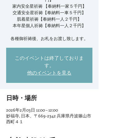
家内安全星祈祷 【奉納料一家５千円】
交通安全星祈祷【奉納料一車５千円】
肌着星祈祷【奉納料一人２千円】
本年星個人祈祷【奉納料一人２千円】
各種御祈祷後、お札をお渡し致します。
このイベントは終了しておりま
す。
他のイベントを見る
日時・場所
2026年2月03日 11:00 – 12:00
妙福寺, 日本、〒669-2342 兵庫県丹波篠山市
西町４１